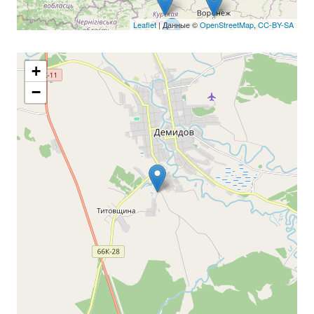
Leaflet
| Данные ©
OpenStreetMap
,
CC-BY-SA
+
−