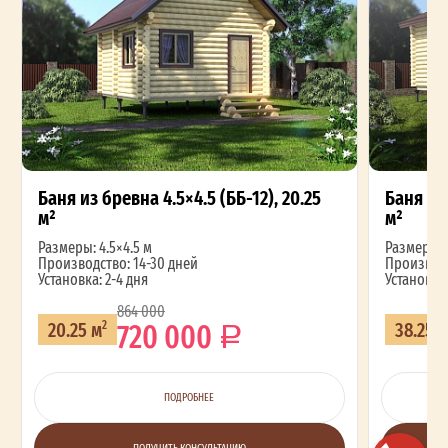
Баня из бревна 4.5×4.5 (ББ-12), 20.25
Баня из 
м²
м²
Размеры: 4.5×4.5 м
Размеры: 4
Производство: 14-30 дней
Производс
Установка: 2-4 дня
Установка:
864 000
720 000
20.25 м
38.25 
2
ПОДРОБНЕЕ