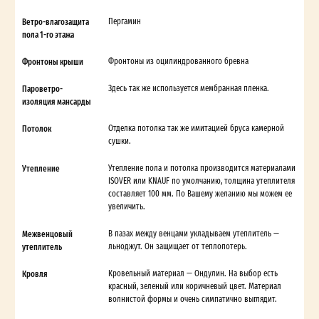
Ветро-влагозащита
Пергамин
пола 1-го этажа
Фронтоны крыши
Фронтоны из оцилиндрованного бревна
Пароветро-
Здесь так же используется мембранная пленка.
изоляция мансарды
Потолок
Отделка потолка так же имитацией бруса камерной
сушки.
Утепление
Утепление пола и потолка производится материалами
ISOVER или KNAUF по умолчанию, толщина утеплителя
составляет 100 мм. По Вашему желанию мы можем ее
увеличить.
Межвенцовый
В пазах между венцами укладываем утеплитель —
утеплитель
льноджут. Он защищает от теплопотерь.
Кровля
Кровельный материал — Ондулин. На выбор есть
красный, зеленый или коричневый цвет. Материал
волнистой формы и очень симпатично выглядит.