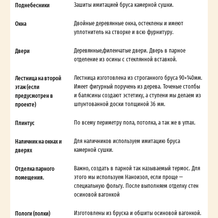
Поднебесники
Зашиты имитацией бруса камерной сушки.
Окна
Двойные деревянные окна, остеклены и имеют
уплотнитель на створке и всю фурнитуру.
Двери
Деревянные,филенчатые двери. Дверь в парное
отделение из осины с стеклянной вставкой.
Лестница на второй
Лестница изготовлена из строганного бруса 90×140мм.
этаж (если
Имеет фигурный поручень из дерева. Точеные столбы
предусмотрен в
и балясины создают эстетику, а ступени мы делаем из
проекте)
шпунтованной доски толщиной 36 мм.
Плинтус
По всему периметру пола, потолка, а так же в углах.
Наличник на окнах и
Для наличников используем имитацию бруса
дверях
камерной сушки.
Отделка парного
Важно, создать в парной так называемый термос. Для
помещения.
этого мы используем Наноизол, если проще —
специальную фольгу. После выполняем отделку стен
осиновой вагонкой
Пологи (полки)
Изготовлены из бруска и обшиты осиновой вагонкой.