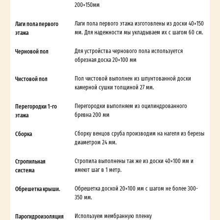
200×150мм
Лаги пола первого
Лаги пола первого этажа изготовлены из доски 40×150
этажа
мм. Для надежности мы укладываем их с шагом 60 см.
Черновой пол
Для устройства чернового пола используется
обрезная доска 20×100 мм
Чистовой пол
Пол чистовой выполнен из шпунтованной доски
камерной сушки толщиной 27 мм.
Перегородки 1-го
Перегородки выполняем из оцилиндрованного
этажа
бревна 200 мм
Сборка
Сборку венцов сруба производим на нагеля из березы
диаметром 24 мм.
Стропильная
Стропила выполнены так же из доски 40×100 мм и
система
имеют шаг в 1 метр.
Обрешетка крыши.
Обрешетка доской 20×100 мм с шагом не более 300-
350 мм.
Парогидроизоляция
Используем мембранную пленку