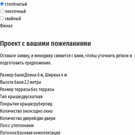
столбчатый
ленточный
свайный
Финал
Проект с вашими пожеланиями
Оставьте заявку, и менеджер свяжется с вами, чтобы уточнить детали и
подготовить предложение.
Размер бани:
Длина 6 м, Ширина 4 м
Высота бани:
2.2 метра
Размер террасы:
без террасы
Тип крыши:
двускатная
Покрытие крыши:
рубероид
Количество окон:
одно окно
Количество дверей:
две двери
Пол:
с утеплением
Потолок:
базовая комплектация