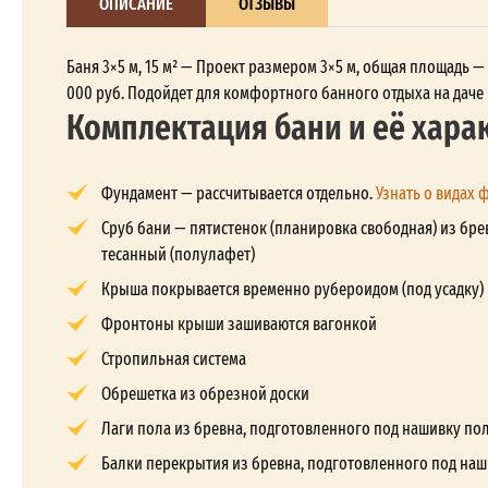
ОПИСАНИЕ
ОТЗЫВЫ
Баня 3×5 м, 15 м² — Проект размером 3×5 м, общая площадь —
000 руб. Подойдет для комфортного банного отдыха на даче 
Комплектация бани и её хара
Фундамент — рассчитывается отдельно.
Узнать о видах 
Сруб бани — пятистенок (планировка свободная) из бре
тесанный (полулафет)
Крыша покрывается временно рубероидом (под усадку)
Фронтоны крыши зашиваются вагонкой
Стропильная система
Обрешетка из обрезной доски
Лаги пола из бревна, подготовленного под нашивку по
Балки перекрытия из бревна, подготовленного под наш