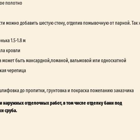
ое полотно
ти можно добавить шестую стену, отделив помывочную от парной. Так 
ька 1.5-1.8 м
ала кровли
а может быть мансардной,ломаной, вальмовой или односкатной
кая черепица
шлифовка до пропитки, грунтовка и покраска пожеланию заказчика
 наружных отделочных работ, в том числе отделку бани под
и сруба.