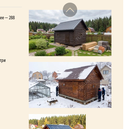
ее — 288
три