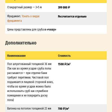
Стандартный размер — 3×5 м
399 000
Фундамент.
Узнать о видах
Рассчитается отдельно
фундамента
в «чашу»
Цены представлены для сруба
Дополнительно
Наименование
Стоимость
Пол шпунтованный толщиной 36 мм
1500
/м²
(Так как во время усадки сруба полы
рассыхаются — при отделке бани
требуют перетяжки. Чистовой пол
подшивается лицевой стороной вниз,
чтобы во время усадки можно было
использовать сруб как служебное
помещение и не повредить доску
пола)
Вагонка на потолок толщиной 22 мм
700
/м²