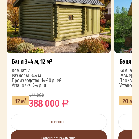
Баня 3×4 м, 12 м²
Баня 4×
Комнат: 2
Комнат: 2
Размеры: 3×4 м
Размеры: 
Производство: 14-30 дней
Производс
Установка: 2-4 дня
Установка:
444 000
388 000
12 м
20 м
2
2
ПОДРОБНЕЕ
ПОЛУЧИТЬ КОНСУЛЬТАЦИЮ